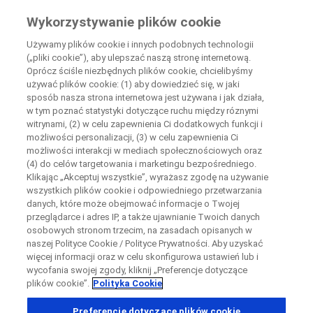
Wiedza Pacjenta
Wykorzystywanie plików cookie
by Roche
Używamy plików cookie i innych podobnych technologii
(„pliki cookie”), aby ulepszać naszą stronę internetową.
Disease Area Overview
Oprócz ściśle niezbędnych plików cookie, chcielibyśmy
Zamknij
Choroby Autoimmunologiczne
używać plików cookie: (1) aby dowiedzieć się, w jaki
sposób nasza strona internetowa jest używana i jak działa,
Choroba Zapalna Jelit (IBD)
w tym poznać statystyki dotyczące ruchu między róznymi
Choroba Leśniowskiego-Crohna
Zamknij
Zamknij
Zamknij
witrynami, (2) w celu zapewnienia Ci dodatkowych funkcji i
możliwości personalizacji, (3) w celu zapewnienia Ci
Directly contact the sponsor for questions
możliwości interakcji w mediach społecznościowych oraz
(4) do celów targetowania i marketingu bezpośredniego.
Klikając „Akceptuj wszystkie”, wyrażasz zgodę na używanie
Choroba
Skontaktuj się bezpośrednio z ośrodkiem badawczym
wszystkich plików cookie i odpowiedniego przetwarzania
Formularz kontaktowy
Request a call back
danych, które może obejmować informacje o Twojej
Leśniowskiego-Crohna
przeglądarce i adres IP, a także ujawnianie Twoich danych
Dane osobowe
Imię
Imię
osobowych stronom trzecim, na zasadach opisanych w
naszej Polityce Cookie / Polityce Prywatności. Aby uzyskać
Kraj
więcej informacji oraz w celu skonfigurowa ustawień lub i
wycofania swojej zgody, kliknij „Preferencje dotyczące
plików cookie”.
Polityka Cookie
, selected
Polska
Czym jest nieswoiste zapalenie jelit lub IBD?
Nazwisko
Nazwisko
Preferencje dotyczące plików cookie