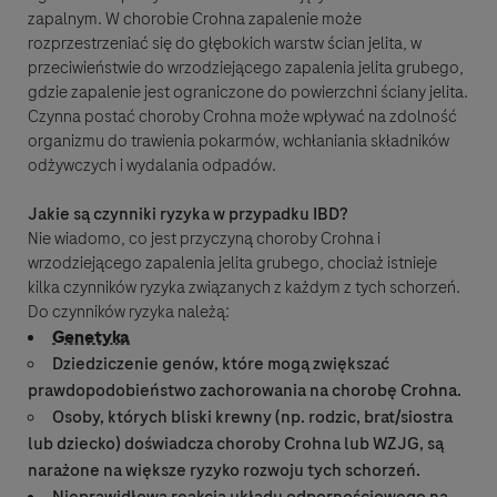
zapalnym. W chorobie Crohna zapalenie może
rozprzestrzeniać się do głębokich warstw ścian jelita, w
przeciwieństwie do wrzodziejącego zapalenia jelita grubego,
gdzie zapalenie jest ograniczone do powierzchni ściany jelita.
Czynna postać choroby Crohna może wpływać na zdolność
organizmu do trawienia pokarmów, wchłaniania składników
odżywczych i wydalania odpadów.
Jakie są czynniki ryzyka w przypadku IBD?
Zaakceptuj i wyślij
Nie wiadomo, co jest przyczyną choroby Crohna i
wrzodziejącego zapalenia jelita grubego, chociaż istnieje
kilka czynników ryzyka związanych z każdym z tych schorzeń.
Do czynników ryzyka należą:
Genetyka
Dziedziczenie genów, które mogą zwiększać
prawdopodobieństwo zachorowania na chorobę Crohna.
Osoby, których bliski krewny (np. rodzic, brat/siostra
lub dziecko) doświadcza choroby Crohna lub WZJG, są
narażone na większe ryzyko rozwoju tych schorzeń.