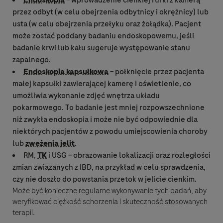
Endoskopia
– wprowadzenie cienkiej rurki z kamerą
przez odbyt (w celu obejrzenia odbytnicy i okrężnicy) lub
usta (w celu obejrzenia przełyku oraz żołądka). Pacjent
może zostać poddany badaniu endoskopowemu, jeśli
badanie krwi lub kału sugeruje występowanie stanu
zapalnego.
Endoskopia kapsułkowa
– połknięcie przez pacjenta
małej kapsułki zawierającej kamerę i oświetlenie, co
umożliwia wykonanie zdjęć wnętrza układu
pokarmowego. To badanie jest mniej rozpowszechnione
niż zwykła
endoskopia
i może nie być odpowiednie dla
niektórych pacjentów z powodu umiejscowienia choroby
lub
zwężenia jelit
.
RM,
TK
i USG – obrazowanie lokalizacji oraz rozległości
zmian związanych z IBD, na przykład w celu sprawdzenia,
czy nie doszło do powstania przetok w jelicie cienkim.
Może być konieczne regularne wykonywanie tych badań, aby
weryfikować ciężkość schorzenia i skuteczność stosowanych
terapii.