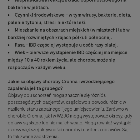
Nieprawidłowa reakcja układu odpornościowego na
bakterie w jelitach.
Czynniki środowiskowe – w tym wirusy, bakterie, dieta,
palenie tytoniu, stres i niektóre leki.
Mieszkanie na obszarach miejskich (w miastach) lub w
bardziej rozwiniętych krajach półkuli północnej.
Rasa – IBD częściej występuje u osób rasy białej.
Wiek – pierwsze wystąpienie IBD częściej ma miejsce
między 10 a 40 rokiem życia, ale choroba może się
rozpocząć w każdym wieku.
Jakie są objawy choroby Crohna i wrzodziejącego
zapalenia jelita grubego?
Objawy obu schorzeń mogą znacznie się różnić u
poszczególnych pacjentów, częściowo z powodu różnic w
nasileniu stanu zapalnego i jego umiejscowieniu. Zarówno w
chorobie Crohna, jak i w WZJG mogą występować okresy, gdy
objawy są skąpe lub nie ma ich wcale. Mogą również wystąpić
okresy większej aktywności choroby i nasilenia objawów. Są
to tak zwane zaostrzenia.