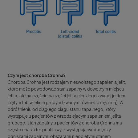
Uprzejmie informujemy, że strona internetowa
wiedzapacjenta.roche.pl nie służy do zgłaszania zdarzeń
niepożądanych ani innych informacji dotyczących
bezpieczeństwa farmakoterapii. Prosimy o przesłanie takich
informacji do podmiotu odpowiedzialnego za produkt leczniczy
lub do Urzędu Rejestracji Produktów Leczniczych, Wyrobów
Medycznych i Produktów Biobójczych. Jeśli informacja dotyczy
produktu leczniczego firmy Roche, prosimy o przekazanie jej
Czym jest choroba Crohna?
poprzez formularz zgłoszenia działania niepożądanego na stronie
Choroba Crohna jest rodzajem nieswoistego zapalenia jelit,
internetowej www.roche.pl. Administrator Serwisu w imieniu
które może powodować stan zapalny w dowolnym miejscu
firmy Roche może kontaktować się z osobą, która pozostawiła
jelita, ale najczęściej w części jelita cienkiego zwanej jelitem
informację o bezpieczeństwie farmakoterapii na stronie
internetowej wiedzapacjenta.roche.pl w celu pozyskania
krętym lub w jelicie grubym (zwanym również okrężnicą). W
dodatkowych informacji dotyczących zgłoszenia. Pozostawione
odróżnieniu od ciągłego ciągu stanu zapalnego, który
na stronie internetowej wiedzapacjenta.roche.pl informacje
występuje u pacjentów z wrzodziejącym zapaleniem jelita
dotyczące działań niepożądanych, będą przekazywane do
grubego, stan zapalny u pacjentów z chorobą Crohna ma
odpowiednich podmiotów odpowiedzialnych za produkty
często charakter punktowy, z występującymi między
lecznicze.
ogniskami zapalnymi obszarami nieobjętymi stanem