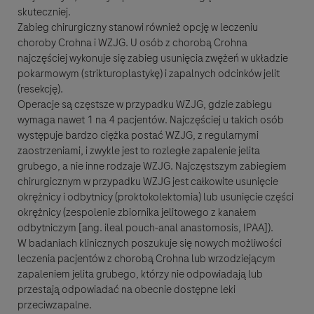
skuteczniej.
Zabieg chirurgiczny stanowi również opcję w leczeniu
choroby Crohna i WZJG. U osób z chorobą Crohna
najczęściej wykonuje się zabieg usunięcia zwężeń w układzie
pokarmowym (strikturoplastykę) i zapalnych odcinków jelit
(resekcję).
Operacje są częstsze w przypadku WZJG, gdzie zabiegu
wymaga nawet 1 na 4 pacjentów. Najczęściej u takich osób
występuje bardzo ciężka postać WZJG, z regularnymi
zaostrzeniami, i zwykle jest to rozległe zapalenie jelita
grubego, a nie inne rodzaje WZJG. Najczęstszym zabiegiem
chirurgicznym w przypadku WZJG jest całkowite usunięcie
okrężnicy i odbytnicy (proktokolektomia) lub usunięcie części
okrężnicy (zespolenie zbiornika jelitowego z kanałem
odbytniczym [ang. ileal pouch-anal anastomosis, IPAA]).
W badaniach klinicznych poszukuje się nowych możliwości
leczenia pacjentów z chorobą Crohna lub wrzodziejącym
zapaleniem jelita grubego, którzy nie odpowiadają lub
przestają odpowiadać na obecnie dostępne leki
przeciwzapalne.