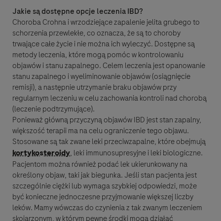
Jakie są dostępne opcje leczenia IBD?
Choroba Crohna i wrzodziejące zapalenie jelita grubego to
schorzenia przewlekłe, co oznacza, że są to choroby
trwające całe życie i nie można ich wyleczyć. Dostępne są
metody leczenia, które mogą pomóc w kontrolowaniu
objawów i stanu zapalnego. Celem leczenia jest opanowanie
stanu zapalnego i wyeliminowanie objawów (osiągnięcie
remisji), a następnie utrzymanie braku objawów przy
regularnym leczeniu w celu zachowania kontroli nad chorobą
(leczenie podtrzymujące).
Ponieważ główną przyczyną objawów IBD jest stan zapalny,
większość terapii ma na celu ograniczenie tego objawu.
Stosowane są tak zwane leki przeciwzapalne, które obejmują
kortykosteroidy
, leki immunosupresyjne i leki biologiczne.
Pacjentom można również podać lek ukierunkowany na
określony objaw, taki jak
biegunka
. Jeśli stan pacjenta jest
szczególnie ciężki lub wymaga szybkiej odpowiedzi, może
być konieczne jednoczesne przyjmowanie większej liczby
leków. Mamy wówczas do czynienia z tak zwanym leczeniem
skojarzonym, w którym pewne środki mogą działać