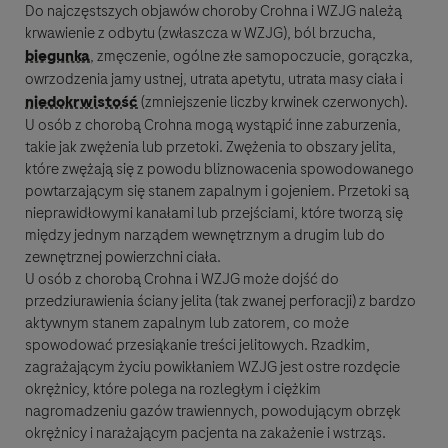
Do najczęstszych objawów choroby Crohna i WZJG należą
krwawienie z odbytu (zwłaszcza w WZJG), ból brzucha,
biegunka
, zmęczenie, ogólne złe samopoczucie, gorączka,
owrzodzenia jamy ustnej, utrata apetytu, utrata masy ciała i
niedokrwistość
(zmniejszenie liczby krwinek czerwonych).
U osób z chorobą Crohna mogą wystąpić inne zaburzenia,
takie jak zwężenia lub przetoki. Zwężenia to obszary jelita,
które zwężają się z powodu bliznowacenia spowodowanego
powtarzającym się stanem zapalnym i gojeniem. Przetoki są
nieprawidłowymi kanałami lub przejściami, które tworzą się
między jednym narządem wewnętrznym a drugim lub do
zewnętrznej powierzchni ciała.
U osób z chorobą Crohna i WZJG może dojść do
przedziurawienia ściany jelita (tak zwanej perforacji) z bardzo
aktywnym stanem zapalnym lub zatorem, co może
spowodować przesiąkanie treści jelitowych. Rzadkim,
zagrażającym życiu powikłaniem WZJG jest ostre rozdęcie
okrężnicy, które polega na rozległym i ciężkim
nagromadzeniu gazów trawiennych, powodującym obrzęk
okrężnicy i narażającym pacjenta na zakażenie i wstrząs.