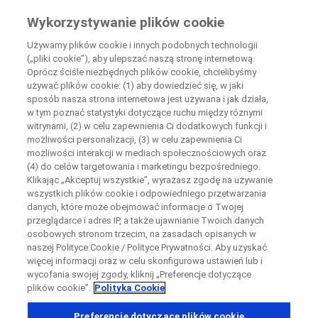
Wiedza Pacjenta
Wykorzystywanie plików cookie
by Roche
Używamy plików cookie i innych podobnych technologii
O platformie Wiedza Pacjenta
(„pliki cookie”), aby ulepszać naszą stronę internetową.
Oprócz ściśle niezbędnych plików cookie, chcielibyśmy
Zamknij
Wiedza Pacjenta to źródło informacji dla pacjentów, ich rodzin,
używać plików cookie: (1) aby dowiedzieć się, w jaki
opiekunów lub lekarzy na temat badań klinicznych i chorób, nad
sposób nasza strona internetowa jest używana i jak działa,
którymi firma Roche/Genentech prowadzi badania.
w tym poznać statystyki dotyczące ruchu między róznymi
Zamknij
Zamknij
Zamknij
Można tu znaleźć informacje o tym:
witrynami, (2) w celu zapewnienia Ci dodatkowych funkcji i
możliwości personalizacji, (3) w celu zapewnienia Ci
czym są badania kliniczne i dlaczego są ważne,
Directly contact the sponsor for questions
możliwości interakcji w mediach społecznościowych oraz
z jakimi zagrożeniami i potencjalnymi korzyściami się wiążą,
(4) do celów targetowania i marketingu bezpośredniego.
w jaki sposób firma Roche/Genentech prowadzi badania
Klikając „Akceptuj wszystkie”, wyrażasz zgodę na używanie
kliniczne.
Skontaktuj się bezpośrednio z ośrodkiem badawczym
wszystkich plików cookie i odpowiedniego przetwarzania
Formularz kontaktowy
Request a call back
danych, które może obejmować informacje o Twojej
W odniesieniu do badań klinicznych sponsorowanych przez firmę
przeglądarce i adres IP, a także ujawnianie Twoich danych
Dane osobowe
Roche/Genentech rozpoczętych po grudniu 2015 r. lub nadal
Imię
Imię
osobowych stronom trzecim, na zasadach opisanych w
rekrutujących można znaleźć informacje:
naszej Polityce Cookie / Polityce Prywatności. Aby uzyskać
Kraj
o danym badaniu klinicznym (tj. czas trwania, typ badania,
więcej informacji oraz w celu skonfigurowa ustawień lub i
protokół),
wycofania swojej zgody, kliknij „Preferencje dotyczące
plików cookie”.
Polityka Cookie
, selected
Polska
o tym, gdzie można znaleźć szpitale i lekarzy
Nazwisko
Nazwisko
prowadzących badanie kliniczne,
Preferencje dotyczące plików cookie