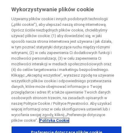
Wiedza Pacjenta
Wykorzystywanie plików cookie
by Roche
Używamy plików cookie i innych podobnych technologii
(„pliki cookie”), aby ulepszać naszą stronę internetową.
Disease Area Overview
Oprócz ściśle niezbędnych plików cookie, chcielibyśmy
Zamknij
Psychiatric Disorder
używać plików cookie: (1) aby dowiedzieć się, w jaki
sposób nasza strona internetowa jest używana i jak działa,
Schizophrenia
w tym poznać statystyki dotyczące ruchu między róznymi
Zamknij
Zamknij
Zamknij
witrynami, (2) w celu zapewnienia Ci dodatkowych funkcji i
możliwości personalizacji, (3) w celu zapewnienia Ci
Directly contact the sponsor for questions
możliwości interakcji w mediach społecznościowych oraz
(4) do celów targetowania i marketingu bezpośredniego.
Schizophrenia
Klikając „Akceptuj wszystkie”, wyrażasz zgodę na używanie
Skontaktuj się bezpośrednio z ośrodkiem badawczym
wszystkich plików cookie i odpowiedniego przetwarzania
Formularz kontaktowy
Request a call back
danych, które może obejmować informacje o Twojej
przeglądarce i adres IP, a także ujawnianie Twoich danych
Dane osobowe
Imię
Imię
osobowych stronom trzecim, na zasadach opisanych w
naszej Polityce Cookie / Polityce Prywatności. Aby uzyskać
Kraj
więcej informacji oraz w celu skonfigurowa ustawień lub i
wycofania swojej zgody, kliknij „Preferencje dotyczące
plików cookie”.
Polityka Cookie
, selected
Polska
Nazwisko
Nazwisko
Preferencje dotyczące plików cookie