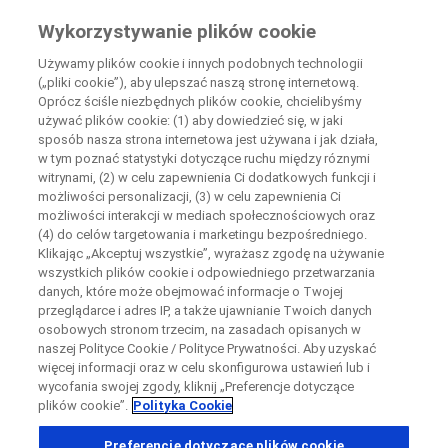
Wiedza Pacjenta
Wykorzystywanie plików cookie
by Roche
Używamy plików cookie i innych podobnych technologii
(„pliki cookie”), aby ulepszać naszą stronę internetową.
+
Oprócz ściśle niezbędnych plików cookie, chcielibyśmy
Zamknij
używać plików cookie: (1) aby dowiedzieć się, w jaki
−
sposób nasza strona internetowa jest używana i jak działa,
w tym poznać statystyki dotyczące ruchu między róznymi
Zamknij
Zamknij
Zamknij
witrynami, (2) w celu zapewnienia Ci dodatkowych funkcji i
możliwości personalizacji, (3) w celu zapewnienia Ci
Directly contact the sponsor for questions
możliwości interakcji w mediach społecznościowych oraz
(4) do celów targetowania i marketingu bezpośredniego.
Klikając „Akceptuj wszystkie”, wyrażasz zgodę na używanie
Wyszukaj ośrodki uczestniczące w badaniu
Skontaktuj się bezpośrednio z ośrodkiem badawczym
wszystkich plików cookie i odpowiedniego przetwarzania
Formularz kontaktowy
Request a call back
danych, które może obejmować informacje o Twojej
przeglądarce i adres IP, a także ujawnianie Twoich danych
Dane osobowe
Imię
Imię
osobowych stronom trzecim, na zasadach opisanych w
naszej Polityce Cookie / Polityce Prywatności. Aby uzyskać
Kraj
więcej informacji oraz w celu skonfigurowa ustawień lub i
wycofania swojej zgody, kliknij „Preferencje dotyczące
plików cookie”.
Polityka Cookie
, selected
Polska
Nazwisko
Nazwisko
Preferencje dotyczące plików cookie