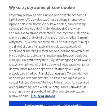
Wiedza Pacjenta
Wykorzystywanie plików cookie
by Roche
Używamy plików cookie i innych podobnych technologii
(„pliki cookie”), aby ulepszać naszą stronę internetową.
+
Oprócz ściśle niezbędnych plików cookie, chcielibyśmy
Zamknij
używać plików cookie: (1) aby dowiedzieć się, w jaki
−
sposób nasza strona internetowa jest używana i jak działa,
w tym poznać statystyki dotyczące ruchu między róznymi
Zamknij
Zamknij
Zamknij
witrynami, (2) w celu zapewnienia Ci dodatkowych funkcji i
możliwości personalizacji, (3) w celu zapewnienia Ci
Directly contact the sponsor for questions
możliwości interakcji w mediach społecznościowych oraz
(4) do celów targetowania i marketingu bezpośredniego.
Klikając „Akceptuj wszystkie”, wyrażasz zgodę na używanie
Wyszukaj ośrodki uczestniczące w badaniu
Skontaktuj się bezpośrednio z ośrodkiem badawczym
wszystkich plików cookie i odpowiedniego przetwarzania
Formularz kontaktowy
Request a call back
danych, które może obejmować informacje o Twojej
przeglądarce i adres IP, a także ujawnianie Twoich danych
Dane osobowe
Imię
Imię
osobowych stronom trzecim, na zasadach opisanych w
naszej Polityce Cookie / Polityce Prywatności. Aby uzyskać
Kraj
więcej informacji oraz w celu skonfigurowa ustawień lub i
wycofania swojej zgody, kliknij „Preferencje dotyczące
plików cookie”.
Polityka Cookie
, selected
Polska
Nazwisko
Nazwisko
Preferencje dotyczące plików cookie