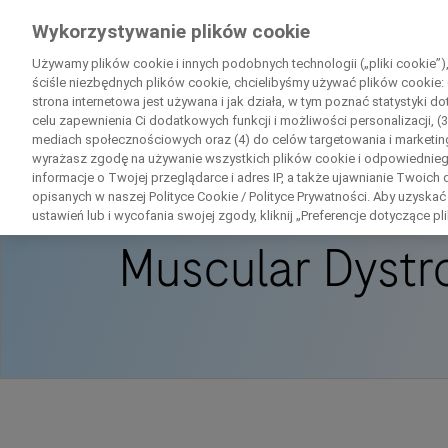
Wiedza Pacjenta
Wykorzystywanie plików cookie
by Roche
Używamy plików cookie i innych podobnych technologii („pliki cookie”)
ściśle niezbędnych plików cookie, chcielibyśmy używać plików cookie: 
strona internetowa jest używana i jak działa, w tym poznać statystyki d
celu zapewnienia Ci dodatkowych funkcji i możliwości personalizacji, (3
mediach społecznościowych oraz (4) do celów targetowania i marketing
Strona Główna
Disease Area Overview
Mu
wyrażasz zgodę na używanie wszystkich plików cookie i odpowiednie
informacje o Twojej przeglądarce i adres IP, a także ujawnianie Twoi
opisanych w naszej Polityce Cookie / Polityce Prywatności. Aby uzyskać
ustawień lub i wycofania swojej zgody, kliknij „Preferencje dotyczące pl
Muscular Dystr
D
Skonta
Dane osobowe
Imię
Imię