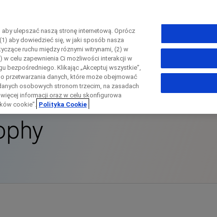
, aby ulepszać naszą stronę internetową. Oprócz
(1) aby dowiedzieć się, w jaki sposób nasza
otyczące ruchu między róznymi witrynami, (2) w
Zamknij
) w celu zapewnienia Ci możliwości interakcji w
u bezpośredniego. Klikając „Akceptuj wszystkie”,
scle And Peripheral Nerve Disease
Muscular Dystrophy
go przetwarzania danych, które może obejmować
ch danych osobowych stronom trzecim, na zasadach
Zamknij
 więcej informacji oraz w celu skonfigurowa
Zamknij
Zamknij
ików cookie”.
Polityka Cookie
ophy
irectly contact the sponsor for questio
Formularz kontaktowy
ktuj się bezpośrednio z ośrodkiem ba
Request a call back
Nazwisko
Nazwisko
lblFp