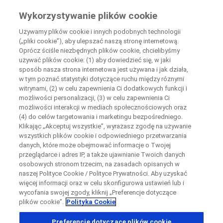
Wiedza Pacjenta
Wykorzystywanie plików cookie
by Roche
Używamy plików cookie i innych podobnych technologii
(„pliki cookie”), aby ulepszać naszą stronę internetową.
Disease Area Overview
Oprócz ściśle niezbędnych plików cookie, chcielibyśmy
Zamknij
Muscle And Peripheral Nerve Disease
używać plików cookie: (1) aby dowiedzieć się, w jaki
sposób nasza strona internetowa jest używana i jak działa,
Duchenne Muscular Dystrophy
w tym poznać statystyki dotyczące ruchu między róznymi
Zamknij
Zamknij
Zamknij
witrynami, (2) w celu zapewnienia Ci dodatkowych funkcji i
możliwości personalizacji, (3) w celu zapewnienia Ci
Directly contact the sponsor for questions
możliwości interakcji w mediach społecznościowych oraz
(4) do celów targetowania i marketingu bezpośredniego.
Duchenne Muscular
Klikając „Akceptuj wszystkie”, wyrażasz zgodę na używanie
Skontaktuj się bezpośrednio z ośrodkiem badawczym
wszystkich plików cookie i odpowiedniego przetwarzania
Formularz kontaktowy
Request a call back
Dystrophy
danych, które może obejmować informacje o Twojej
przeglądarce i adres IP, a także ujawnianie Twoich danych
Dane osobowe
Imię
Imię
osobowych stronom trzecim, na zasadach opisanych w
naszej Polityce Cookie / Polityce Prywatności. Aby uzyskać
Kraj
więcej informacji oraz w celu skonfigurowa ustawień lub i
wycofania swojej zgody, kliknij „Preferencje dotyczące
plików cookie”.
Polityka Cookie
, selected
Polska
Nazwisko
Nazwisko
Preferencje dotyczące plików cookie