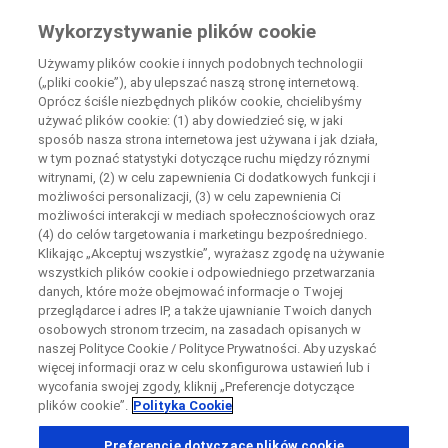
Wiedza Pacjenta
Wykorzystywanie plików cookie
by Roche
Używamy plików cookie i innych podobnych technologii
(„pliki cookie”), aby ulepszać naszą stronę internetową.
+
Oprócz ściśle niezbędnych plików cookie, chcielibyśmy
Zamknij
używać plików cookie: (1) aby dowiedzieć się, w jaki
−
sposób nasza strona internetowa jest używana i jak działa,
w tym poznać statystyki dotyczące ruchu między róznymi
Zamknij
Zamknij
Zamknij
witrynami, (2) w celu zapewnienia Ci dodatkowych funkcji i
możliwości personalizacji, (3) w celu zapewnienia Ci
Directly contact the sponsor for questions
możliwości interakcji w mediach społecznościowych oraz
(4) do celów targetowania i marketingu bezpośredniego.
Klikając „Akceptuj wszystkie”, wyrażasz zgodę na używanie
Wyszukaj ośrodki uczestniczące w badaniu
Skontaktuj się bezpośrednio z ośrodkiem badawczym
wszystkich plików cookie i odpowiedniego przetwarzania
Formularz kontaktowy
Request a call back
danych, które może obejmować informacje o Twojej
przeglądarce i adres IP, a także ujawnianie Twoich danych
Dane osobowe
Imię
Imię
osobowych stronom trzecim, na zasadach opisanych w
naszej Polityce Cookie / Polityce Prywatności. Aby uzyskać
Kraj
więcej informacji oraz w celu skonfigurowa ustawień lub i
wycofania swojej zgody, kliknij „Preferencje dotyczące
plików cookie”.
Polityka Cookie
, selected
Polska
Nazwisko
Nazwisko
Preferencje dotyczące plików cookie