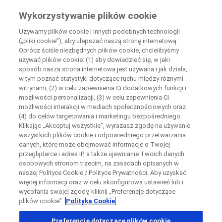
Wiedza Pacjenta
Wykorzystywanie plików cookie
by Roche
Używamy plików cookie i innych podobnych technologii
(„pliki cookie”), aby ulepszać naszą stronę internetową.
Disease Area Overview
Oprócz ściśle niezbędnych plików cookie, chcielibyśmy
Zamknij
Healthy Volunteers
używać plików cookie: (1) aby dowiedzieć się, w jaki
sposób nasza strona internetowa jest używana i jak działa,
w tym poznać statystyki dotyczące ruchu między róznymi
Zamknij
Zamknij
Zamknij
witrynami, (2) w celu zapewnienia Ci dodatkowych funkcji i
możliwości personalizacji, (3) w celu zapewnienia Ci
Directly contact the sponsor for questions
Healthy
możliwości interakcji w mediach społecznościowych oraz
(4) do celów targetowania i marketingu bezpośredniego.
Volunteers
Klikając „Akceptuj wszystkie”, wyrażasz zgodę na używanie
Skontaktuj się bezpośrednio z ośrodkiem badawczym
wszystkich plików cookie i odpowiedniego przetwarzania
Formularz kontaktowy
Request a call back
danych, które może obejmować informacje o Twojej
przeglądarce i adres IP, a także ujawnianie Twoich danych
Dane osobowe
Imię
Imię
osobowych stronom trzecim, na zasadach opisanych w
naszej Polityce Cookie / Polityce Prywatności. Aby uzyskać
Kraj
więcej informacji oraz w celu skonfigurowa ustawień lub i
wycofania swojej zgody, kliknij „Preferencje dotyczące
plików cookie”.
Polityka Cookie
, selected
Polska
Nazwisko
Nazwisko
Preferencje dotyczące plików cookie