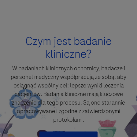
Pytania
Czym jest badanie
For Visitors from United States, our Privacy Statement can be reviewed
Klikając "Zaakceptuj i wyślij", potwierdzasz, że zapoznałeś się i akceptujesz
Pytanie
below:
warunki prawne i politykę prywatności firmy Roche
https://www.gene.com/privacy-policy
kliniczne?
For Visitors from Canada, our Privacy Statement can be reviewed below:
http://www.rochecanada.com/en/content/footer-items/privacy.html
W badaniach klinicznych ochotnicy, badacze i
personel medyczny współpracują ze sobą, aby
osiągnąć wspólny cel: lepsze wyniki leczenia
Zaakceptuj i wyślij
pacjentów. Badania kliniczne mają kluczowe
znaczenie dla tego procesu. Są one starannie
opracowywane i zgodne z zatwierdzonymi
protokołami.
Proszę wybrać opcje do kontaktu*
Zaakceptuj i wyślij