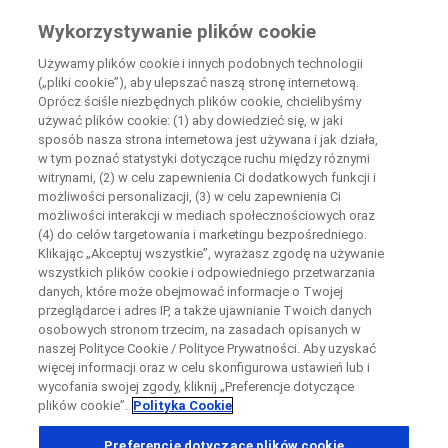
Wiedza Pacjenta
Wykorzystywanie plików cookie
by Roche
Używamy plików cookie i innych podobnych technologii
(„pliki cookie”), aby ulepszać naszą stronę internetową.
+
Oprócz ściśle niezbędnych plików cookie, chcielibyśmy
Zamknij
używać plików cookie: (1) aby dowiedzieć się, w jaki
−
sposób nasza strona internetowa jest używana i jak działa,
w tym poznać statystyki dotyczące ruchu między róznymi
Zamknij
Zamknij
Zamknij
witrynami, (2) w celu zapewnienia Ci dodatkowych funkcji i
możliwości personalizacji, (3) w celu zapewnienia Ci
Directly contact the sponsor for questions
możliwości interakcji w mediach społecznościowych oraz
(4) do celów targetowania i marketingu bezpośredniego.
Klikając „Akceptuj wszystkie”, wyrażasz zgodę na używanie
Wyszukaj ośrodki uczestniczące w badaniu
Skontaktuj się bezpośrednio z ośrodkiem badawczym
wszystkich plików cookie i odpowiedniego przetwarzania
Formularz kontaktowy
Request a call back
danych, które może obejmować informacje o Twojej
przeglądarce i adres IP, a także ujawnianie Twoich danych
Dane osobowe
Imię
Imię
osobowych stronom trzecim, na zasadach opisanych w
naszej Polityce Cookie / Polityce Prywatności. Aby uzyskać
Kraj
więcej informacji oraz w celu skonfigurowa ustawień lub i
wycofania swojej zgody, kliknij „Preferencje dotyczące
plików cookie”.
Polityka Cookie
, selected
Polska
Nazwisko
Nazwisko
Preferencje dotyczące plików cookie