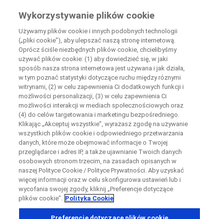
Wiedza Pacjenta
Wykorzystywanie plików cookie
by Roche
Używamy plików cookie i innych podobnych technologii
(„pliki cookie”), aby ulepszać naszą stronę internetową.
+
Oprócz ściśle niezbędnych plików cookie, chcielibyśmy
Zamknij
używać plików cookie: (1) aby dowiedzieć się, w jaki
−
sposób nasza strona internetowa jest używana i jak działa,
w tym poznać statystyki dotyczące ruchu między róznymi
Zamknij
Zamknij
Zamknij
witrynami, (2) w celu zapewnienia Ci dodatkowych funkcji i
możliwości personalizacji, (3) w celu zapewnienia Ci
Directly contact the sponsor for questions
możliwości interakcji w mediach społecznościowych oraz
(4) do celów targetowania i marketingu bezpośredniego.
Klikając „Akceptuj wszystkie”, wyrażasz zgodę na używanie
Wyszukaj ośrodki uczestniczące w badaniu
Skontaktuj się bezpośrednio z ośrodkiem badawczym
wszystkich plików cookie i odpowiedniego przetwarzania
Formularz kontaktowy
Request a call back
danych, które może obejmować informacje o Twojej
przeglądarce i adres IP, a także ujawnianie Twoich danych
Dane osobowe
Imię
Imię
osobowych stronom trzecim, na zasadach opisanych w
naszej Polityce Cookie / Polityce Prywatności. Aby uzyskać
Kraj
więcej informacji oraz w celu skonfigurowa ustawień lub i
wycofania swojej zgody, kliknij „Preferencje dotyczące
plików cookie”.
Polityka Cookie
, selected
Polska
Nazwisko
Nazwisko
Preferencje dotyczące plików cookie