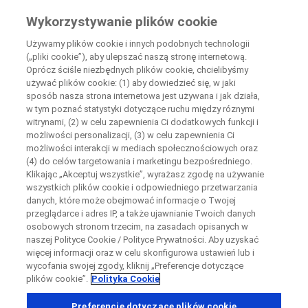
Wiedza Pacjenta
Wykorzystywanie plików cookie
by Roche
Używamy plików cookie i innych podobnych technologii
(„pliki cookie”), aby ulepszać naszą stronę internetową.
+
Oprócz ściśle niezbędnych plików cookie, chcielibyśmy
Zamknij
używać plików cookie: (1) aby dowiedzieć się, w jaki
−
sposób nasza strona internetowa jest używana i jak działa,
w tym poznać statystyki dotyczące ruchu między róznymi
Zamknij
Zamknij
Zamknij
witrynami, (2) w celu zapewnienia Ci dodatkowych funkcji i
możliwości personalizacji, (3) w celu zapewnienia Ci
Directly contact the sponsor for questions
możliwości interakcji w mediach społecznościowych oraz
(4) do celów targetowania i marketingu bezpośredniego.
Klikając „Akceptuj wszystkie”, wyrażasz zgodę na używanie
Wyszukaj ośrodki uczestniczące w badaniu
Skontaktuj się bezpośrednio z ośrodkiem badawczym
wszystkich plików cookie i odpowiedniego przetwarzania
Formularz kontaktowy
Request a call back
danych, które może obejmować informacje o Twojej
przeglądarce i adres IP, a także ujawnianie Twoich danych
Dane osobowe
Imię
Imię
osobowych stronom trzecim, na zasadach opisanych w
naszej Polityce Cookie / Polityce Prywatności. Aby uzyskać
Kraj
więcej informacji oraz w celu skonfigurowa ustawień lub i
wycofania swojej zgody, kliknij „Preferencje dotyczące
plików cookie”.
Polityka Cookie
, selected
Polska
Nazwisko
Nazwisko
Preferencje dotyczące plików cookie