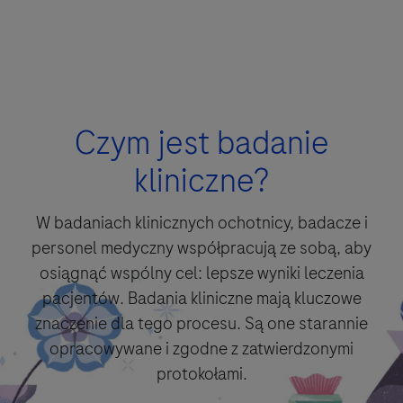
Pytania
For Visitors from United States, our Privacy Statement can be reviewed
Klikając "Zaakceptuj i wyślij", potwierdzasz, że zapoznałeś się i akceptujesz
Pytanie
below:
warunki prawne i politykę prywatności firmy Roche
Czym jest badanie
https://www.gene.com/privacy-policy
For Visitors from Canada, our Privacy Statement can be reviewed below:
kliniczne?
http://www.rochecanada.com/en/content/footer-items/privacy.html
W badaniach klinicznych ochotnicy, badacze i
personel medyczny współpracują ze sobą, aby
osiągnąć wspólny cel: lepsze wyniki leczenia
Zaakceptuj i wyślij
pacjentów. Badania kliniczne mają kluczowe
znaczenie dla tego procesu. Są one starannie
opracowywane i zgodne z zatwierdzonymi
Proszę wybrać opcje do kontaktu*
Zaakceptuj i wyślij
protokołami.