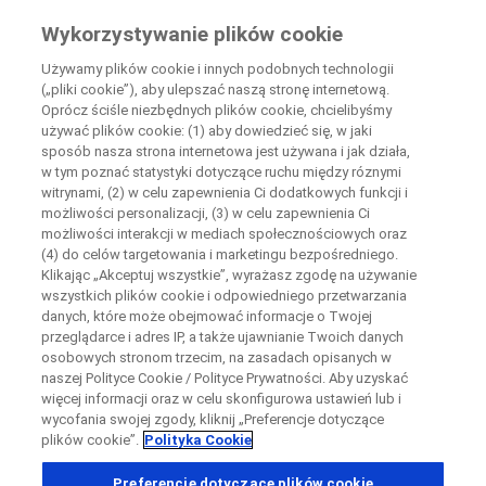
Wiedza Pacjenta
Wykorzystywanie plików cookie
by Roche
Używamy plików cookie i innych podobnych technologii
(„pliki cookie”), aby ulepszać naszą stronę internetową.
Disease Area Overview
Oprócz ściśle niezbędnych plików cookie, chcielibyśmy
Zamknij
Nowotwór
używać plików cookie: (1) aby dowiedzieć się, w jaki
sposób nasza strona internetowa jest używana i jak działa,
Gastric Cancer
w tym poznać statystyki dotyczące ruchu między róznymi
Zamknij
Zamknij
Zamknij
witrynami, (2) w celu zapewnienia Ci dodatkowych funkcji i
możliwości personalizacji, (3) w celu zapewnienia Ci
Directly contact the sponsor for questions
możliwości interakcji w mediach społecznościowych oraz
(4) do celów targetowania i marketingu bezpośredniego.
Gastric
Klikając „Akceptuj wszystkie”, wyrażasz zgodę na używanie
Skontaktuj się bezpośrednio z ośrodkiem badawczym
wszystkich plików cookie i odpowiedniego przetwarzania
Formularz kontaktowy
Request a call back
Cancer
danych, które może obejmować informacje o Twojej
przeglądarce i adres IP, a także ujawnianie Twoich danych
Dane osobowe
Imię
Imię
osobowych stronom trzecim, na zasadach opisanych w
naszej Polityce Cookie / Polityce Prywatności. Aby uzyskać
Kraj
więcej informacji oraz w celu skonfigurowa ustawień lub i
wycofania swojej zgody, kliknij „Preferencje dotyczące
plików cookie”.
Polityka Cookie
, selected
Polska
Nazwisko
Nazwisko
Preferencje dotyczące plików cookie