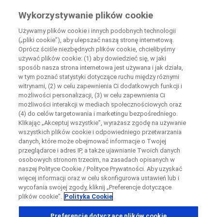
Wiedza Pacjenta
Wykorzystywanie plików cookie
by Roche
Używamy plików cookie i innych podobnych technologii
(„pliki cookie”), aby ulepszać naszą stronę internetową.
+
Oprócz ściśle niezbędnych plików cookie, chcielibyśmy
Zamknij
używać plików cookie: (1) aby dowiedzieć się, w jaki
−
sposób nasza strona internetowa jest używana i jak działa,
w tym poznać statystyki dotyczące ruchu między róznymi
Zamknij
Zamknij
Zamknij
witrynami, (2) w celu zapewnienia Ci dodatkowych funkcji i
możliwości personalizacji, (3) w celu zapewnienia Ci
Directly contact the sponsor for questions
możliwości interakcji w mediach społecznościowych oraz
(4) do celów targetowania i marketingu bezpośredniego.
Klikając „Akceptuj wszystkie”, wyrażasz zgodę na używanie
Wyszukaj ośrodki uczestniczące w badaniu
Skontaktuj się bezpośrednio z ośrodkiem badawczym
wszystkich plików cookie i odpowiedniego przetwarzania
Formularz kontaktowy
Request a call back
danych, które może obejmować informacje o Twojej
przeglądarce i adres IP, a także ujawnianie Twoich danych
Dane osobowe
Imię
Imię
osobowych stronom trzecim, na zasadach opisanych w
naszej Polityce Cookie / Polityce Prywatności. Aby uzyskać
Kraj
więcej informacji oraz w celu skonfigurowa ustawień lub i
wycofania swojej zgody, kliknij „Preferencje dotyczące
plików cookie”.
Polityka Cookie
, selected
Polska
Nazwisko
Nazwisko
Preferencje dotyczące plików cookie