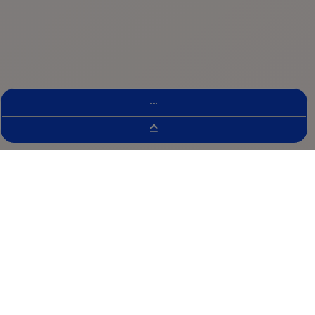
...
Wyszukiwarka Badań Klinicznych
IMbrave050
Badanie wieloośrodkowe, otwarte,
randomizowane fazy III,