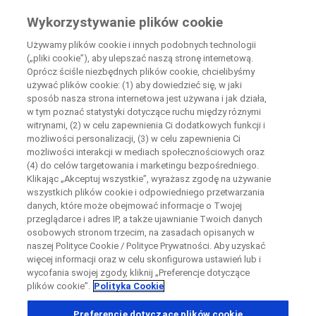
Wiedza Pacjenta
Wykorzystywanie plików cookie
by Roche
Używamy plików cookie i innych podobnych technologii
(„pliki cookie”), aby ulepszać naszą stronę internetową.
+
Oprócz ściśle niezbędnych plików cookie, chcielibyśmy
Zamknij
używać plików cookie: (1) aby dowiedzieć się, w jaki
−
sposób nasza strona internetowa jest używana i jak działa,
w tym poznać statystyki dotyczące ruchu między róznymi
Zamknij
Zamknij
Zamknij
witrynami, (2) w celu zapewnienia Ci dodatkowych funkcji i
możliwości personalizacji, (3) w celu zapewnienia Ci
Directly contact the sponsor for questions
możliwości interakcji w mediach społecznościowych oraz
(4) do celów targetowania i marketingu bezpośredniego.
Klikając „Akceptuj wszystkie”, wyrażasz zgodę na używanie
Wyszukaj ośrodki uczestniczące w badaniu
Skontaktuj się bezpośrednio z ośrodkiem badawczym
wszystkich plików cookie i odpowiedniego przetwarzania
Formularz kontaktowy
Request a call back
danych, które może obejmować informacje o Twojej
przeglądarce i adres IP, a także ujawnianie Twoich danych
Dane osobowe
Imię
Imię
osobowych stronom trzecim, na zasadach opisanych w
naszej Polityce Cookie / Polityce Prywatności. Aby uzyskać
Kraj
więcej informacji oraz w celu skonfigurowa ustawień lub i
wycofania swojej zgody, kliknij „Preferencje dotyczące
plików cookie”.
Polityka Cookie
, selected
Polska
Nazwisko
Nazwisko
Preferencje dotyczące plików cookie