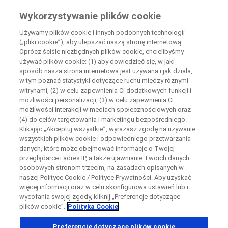
Wiedza Pacjenta
Wykorzystywanie plików cookie
by Roche
Używamy plików cookie i innych podobnych technologii
(„pliki cookie”), aby ulepszać naszą stronę internetową.
+
Oprócz ściśle niezbędnych plików cookie, chcielibyśmy
Zamknij
używać plików cookie: (1) aby dowiedzieć się, w jaki
−
sposób nasza strona internetowa jest używana i jak działa,
w tym poznać statystyki dotyczące ruchu między róznymi
Zamknij
Zamknij
Zamknij
witrynami, (2) w celu zapewnienia Ci dodatkowych funkcji i
możliwości personalizacji, (3) w celu zapewnienia Ci
Directly contact the sponsor for questions
możliwości interakcji w mediach społecznościowych oraz
(4) do celów targetowania i marketingu bezpośredniego.
Klikając „Akceptuj wszystkie”, wyrażasz zgodę na używanie
Wyszukaj ośrodki uczestniczące w badaniu
Skontaktuj się bezpośrednio z ośrodkiem badawczym
wszystkich plików cookie i odpowiedniego przetwarzania
Formularz kontaktowy
Request a call back
danych, które może obejmować informacje o Twojej
przeglądarce i adres IP, a także ujawnianie Twoich danych
Dane osobowe
Imię
Imię
osobowych stronom trzecim, na zasadach opisanych w
naszej Polityce Cookie / Polityce Prywatności. Aby uzyskać
Kraj
więcej informacji oraz w celu skonfigurowa ustawień lub i
wycofania swojej zgody, kliknij „Preferencje dotyczące
plików cookie”.
Polityka Cookie
, selected
Polska
Nazwisko
Nazwisko
Preferencje dotyczące plików cookie