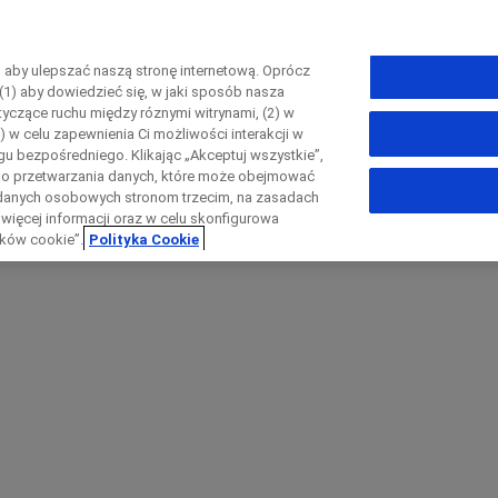
, aby ulepszać naszą stronę internetową. Oprócz
(1) aby dowiedzieć się, w jaki sposób nasza
otyczące ruchu między róznymi witrynami, (2) w
Zamknij
ityka prywatności
Preferencje dotyczące plików cookie
) w celu zapewnienia Ci możliwości interakcji w
u bezpośredniego. Klikając „Akceptuj wszystkie”,
go przetwarzania danych, które może obejmować
ch danych osobowych stronom trzecim, na zasadach
Zamknij
 więcej informacji oraz w celu skonfigurowa
Zamknij
Zamknij
ików cookie”.
Polityka Cookie
irectly contact the sponsor for questio
Formularz kontaktowy
ktuj się bezpośrednio z ośrodkiem ba
Request a call back
Nazwisko
Nazwisko
lblFp