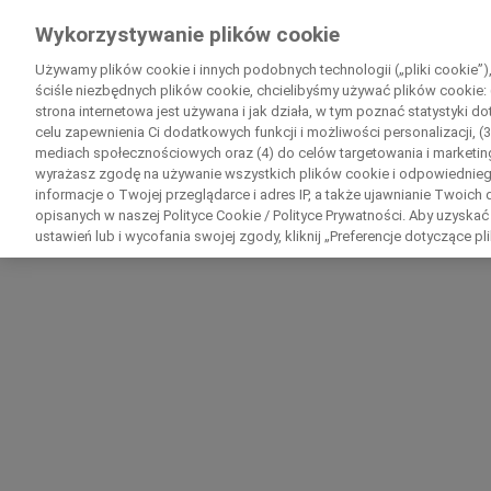
Wiedza Pacjenta
Wykorzystywanie plików cookie
by Roche
Używamy plików cookie i innych podobnych technologii („pliki cookie”)
ściśle niezbędnych plików cookie, chcielibyśmy używać plików cookie: 
strona internetowa jest używana i jak działa, w tym poznać statystyki d
© 2026 F. Hoffmann-La Roche Ltd
Oświadczenie prawne
Pol
celu zapewnienia Ci dodatkowych funkcji i możliwości personalizacji, (3
mediach społecznościowych oraz (4) do celów targetowania i marketing
wyrażasz zgodę na używanie wszystkich plików cookie i odpowiednie
informacje o Twojej przeglądarce i adres IP, a także ujawnianie Twoi
opisanych w naszej Polityce Cookie / Polityce Prywatności. Aby uzyskać
ustawień lub i wycofania swojej zgody, kliknij „Preferencje dotyczące pl
D
Skonta
Dane osobowe
Imię
Imię